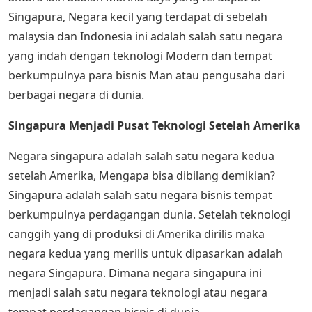
Singapura, Negara kecil yang terdapat di sebelah
malaysia dan Indonesia ini adalah salah satu negara
yang indah dengan teknologi Modern dan tempat
berkumpulnya para bisnis Man atau pengusaha dari
berbagai negara di dunia.
Singapura Menjadi Pusat Teknologi Setelah Amerika
Negara singapura adalah salah satu negara kedua
setelah Amerika, Mengapa bisa dibilang demikian?
Singapura adalah salah satu negara bisnis tempat
berkumpulnya perdagangan dunia. Setelah teknologi
canggih yang di produksi di Amerika dirilis maka
negara kedua yang merilis untuk dipasarkan adalah
negara Singapura. Dimana negara singapura ini
menjadi salah satu negara teknologi atau negara
tempat perdagangan bisnis di dunia.