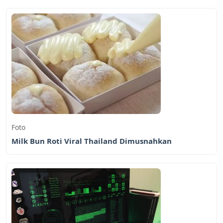
Foto
Milk Bun Roti Viral Thailand Dimusnahkan