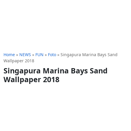
Home
»
NEWS
»
FUN
»
Foto
»
Singapura Marina Bays Sand
Wallpaper 2018
Singapura Marina Bays Sand
Wallpaper 2018