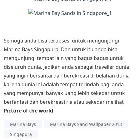
Semoga anda bisa terobsesi untuk mengunjungi
Marina Bays Singapura, Dan untuk itu anda bisa
mengunjungi tempat lain yang bagus bagus untuk
diseluruh dunia. Jadikan anda sebagai traveller dunia
yang ingin bersantai dan berekreasi di belahan dunia
karena dunia ini adalah tempat terindah bagi anda
yang mempunyai banyak uang lebih sekedar untuk
berfantasi dan berekreasi ria atau sekedar melihat
Picture of the world
Marina Bays
Marina Bays Sand Wallpaper 2013
Singapura