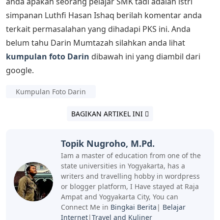
anda apakah seorang pelajar SMK tadi adalah istri
simpanan Luthfi Hasan Ishaq berilah komentar anda
terkait permasalahan yang dihadapi PKS ini. Anda
belum tahu Darin Mumtazah silahkan anda lihat
kumpulan foto Darin
dibawah ini yang diambil dari
google.
Kumpulan Foto Darin
BAGIKAN ARTIKEL INI
Topik Nugroho, M.Pd.
Iam a master of education from one of the
state universities in Yogyakarta, has a
writers and travelling hobby in wordpress
or blogger platform, I Have stayed at Raja
Ampat and Yogyakarta City, You can
Connect Me in
Bingkai Berita
|
Belajar
Internet
|
Travel and Kuliner