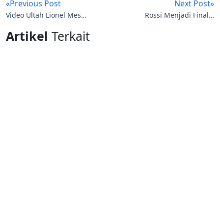
«Previous Post
Next Post»
Video Ultah Lionel Messi
Rossi Menjadi Finalis
Dari Barca
Moto GP Assen Belanda
Artikel
Terkait