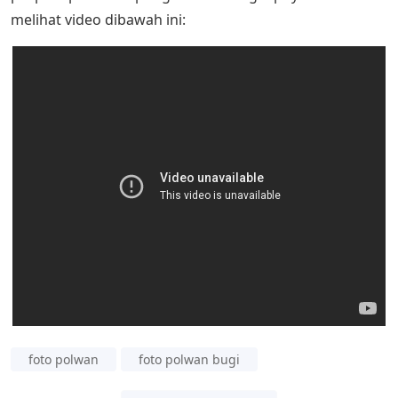
melihat video dibawah ini:
foto polwan
foto polwan bugi