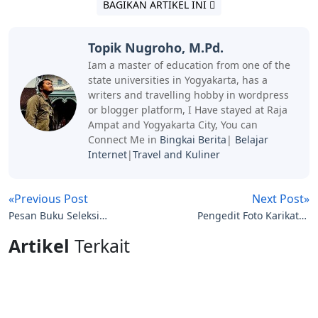
BAGIKAN ARTIKEL INI
Topik Nugroho, M.Pd.
Iam a master of education from one of the
state universities in Yogyakarta, has a
writers and travelling hobby in wordpress
or blogger platform, I Have stayed at Raja
Ampat and Yogyakarta City, You can
Connect Me in
Bingkai Berita
|
Belajar
Internet
|
Travel and Kuliner
«Previous Post
Next Post»
Pesan Buku Seleksi
Pengedit Foto Karikatur
Masuk TNI/POLRI
dari Aplikasi Android Mo
Artikel
Terkait
Man Xiang Ji