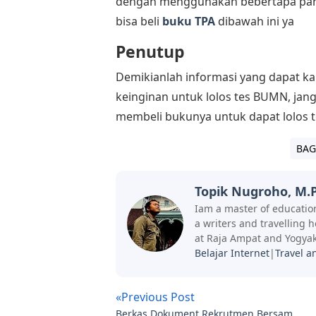
dengan menggunakan bebertapa pandu
bisa beli
buku TPA
dibawah ini ya
Penutup
Demikianlah informasi yang dapat ka
keinginan untuk lolos tes BUMN, jan
membeli bukunya untuk dapat lolos
BAG
Topik Nugroho, M.P
Iam a master of education
a writers and travelling 
at Raja Ampat and Yogyak
Belajar Internet
|
Travel a
«Previous Post
Berkas Dokument Rekrutmen Bersama