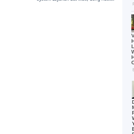
Ransomeware Akui Meretasnya