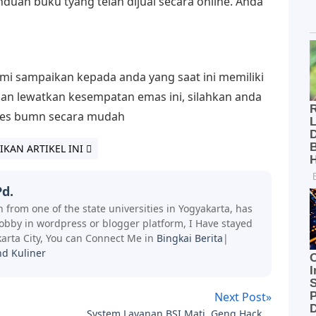
an buku tyang telah dijual secara online. Anda
mi sampaikan kepada anda yang saat ini memiliki
gan lewatkan kesempatan emas ini, silahkan anda
 tes bumn secara mudah
IKAN ARTIKEL INI
d.
 from one of the state universities in Yogyakarta, has
hobby in wordpress or blogger platform, I Have stayed
arta City, You can Connect Me in
Bingkai Berita
|
nd Kuliner
Next Post»
System Layanan BSI Mati, Geng Hacker