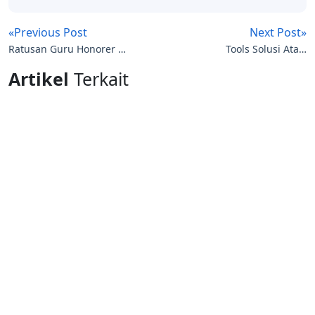
«Previous Post
Next Post»
Ratusan Guru Honorer di
Tools Solusi Atasi
DKI diberhentikan, Apa
Windows Blue Screen
Artikel
Terkait
Kata Disdik?
Gara-gara Update
Crowdstrike