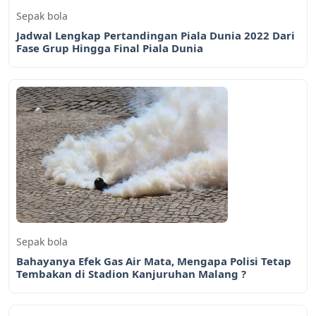
Sepak bola
Jadwal Lengkap Pertandingan Piala Dunia 2022 Dari
Fase Grup Hingga Final Piala Dunia
Sepak bola
Bahayanya Efek Gas Air Mata, Mengapa Polisi Tetap
Tembakan di Stadion Kanjuruhan Malang ?