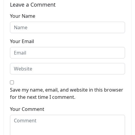
Leave a Comment
Your Name
Your Email
Save my name, email, and website in this browser
for the next time I comment.
Your Comment