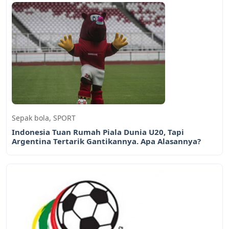
Sepak bola
,
SPORT
Indonesia Tuan Rumah Piala Dunia U20, Tapi
Argentina Tertarik Gantikannya. Apa Alasannya?