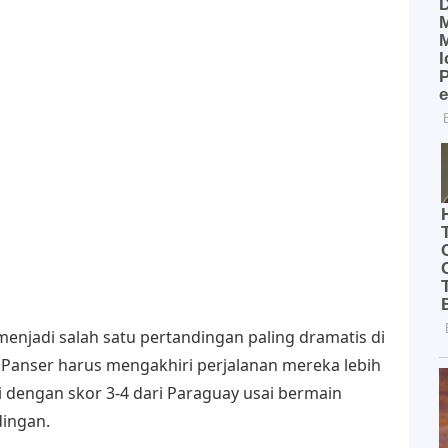
enjadi salah satu pertandingan paling dramatis di
m Panser harus mengakhiri perjalanan mereka lebih
i dengan skor 3-4 dari Paraguay usai bermain
dingan.