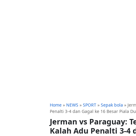
Home
»
NEWS
»
SPORT
»
Sepak bola
»
Jer
Penalti 3-4 dan Gagal ke 16 Besar Piala D
Jerman vs Paraguay: T
Kalah Adu Penalti 3-4 