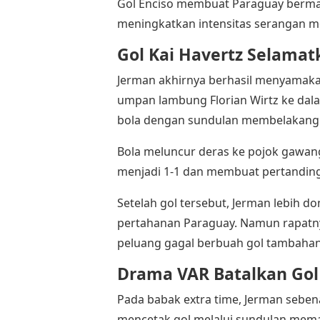
Gol Enciso membuat Paraguay bermai
meningkatkan intensitas serangan mel
Gol Kai Havertz Selama
Jerman akhirnya berhasil menyamaka
umpan lambung Florian Wirtz ke dala
bola dengan sundulan membelakang
Bola meluncur deras ke pojok gawang
menjadi 1-1 dan membuat pertandin
Setelah gol tersebut, Jerman lebih
pertahanan Paraguay. Namun rapatny
peluang gagal berbuah gol tambahan
Drama VAR Batalkan Gol
Pada babak extra time, Jerman seben
mencetak gol melalui sundulan mema