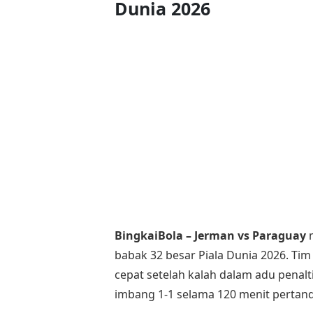
Dunia 2026
BingkaiBola – Jerman vs Paraguay
m
babak 32 besar Piala Dunia 2026. Ti
cepat setelah kalah dalam adu penalt
imbang 1-1 selama 120 menit pertan