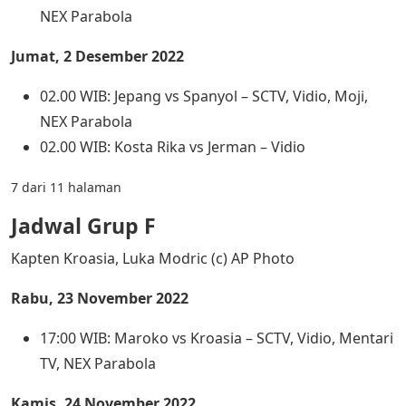
NEX Parabola
Jumat, 2 Desember 2022
02.00 WIB: Jepang vs Spanyol – SCTV, Vidio, Moji,
NEX Parabola
02.00 WIB: Kosta Rika vs Jerman – Vidio
7 dari 11 halaman
Jadwal Grup F
Kapten Kroasia, Luka Modric (c) AP Photo
Rabu, 23 November 2022
17:00 WIB: Maroko vs Kroasia – SCTV, Vidio, Mentari
TV, NEX Parabola
Kamis, 24 November 2022