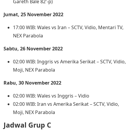
Gareth Bale 82′-p)
Jumat, 25 November 2022
17:00 WIB: Wales vs Iran – SCTV, Vidio, Mentari TV,
NEX Parabola
Sabtu, 26 November 2022
02:00 WIB: Inggris vs Amerika Serikat – SCTV, Vidio,
Moji, NEX Parabola
Rabu, 30 November 2022
02:00 WIB: Wales vs Inggris – Vidio
02:00 WIB: Iran vs Amerika Serikat – SCTV, Vidio,
Moji, NEX Parabola
Jadwal Grup C