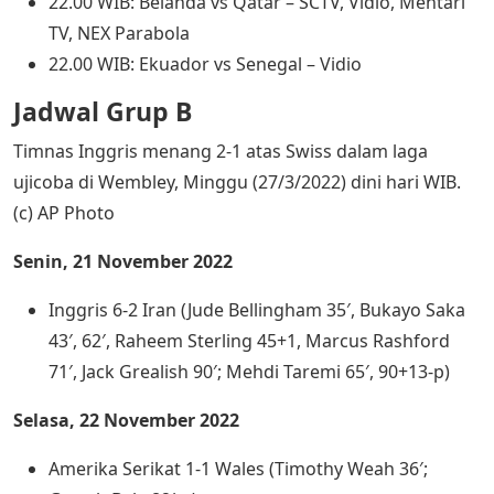
22.00 WIB: Belanda vs Qatar – SCTV, Vidio, Mentari
TV, NEX Parabola
22.00 WIB: Ekuador vs Senegal – Vidio
Jadwal Grup B
Timnas Inggris menang 2-1 atas Swiss dalam laga
ujicoba di Wembley, Minggu (27/3/2022) dini hari WIB.
(c) AP Photo
Senin, 21 November 2022
Inggris 6-2 Iran (Jude Bellingham 35′, Bukayo Saka
43′, 62′, Raheem Sterling 45+1, Marcus Rashford
71′, Jack Grealish 90′; Mehdi Taremi 65′, 90+13-p)
Selasa, 22 November 2022
Amerika Serikat 1-1 Wales (Timothy Weah 36′;