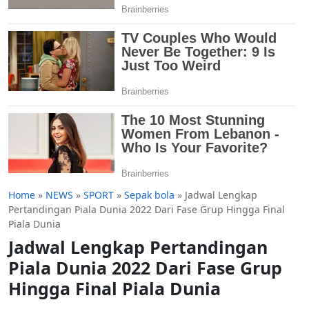
Home
»
NEWS
»
SPORT
»
Sepak bola
»
Jadwal Lengkap
Pertandingan Piala Dunia 2022 Dari Fase Grup Hingga Final
Piala Dunia
Jadwal Lengkap Pertandingan
Piala Dunia 2022 Dari Fase Grup
Hingga Final Piala Dunia