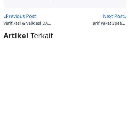
«Previous Post
Next Post»
Verifikasi & Validasi DATA
Tarif Paket Speedy
Guru di Dapodik Dalam
Terbaru|Paket Internet
Artikel
Terkait
Penerbitan SKTP, Apa
2022,2026,2026
Syaratnya?