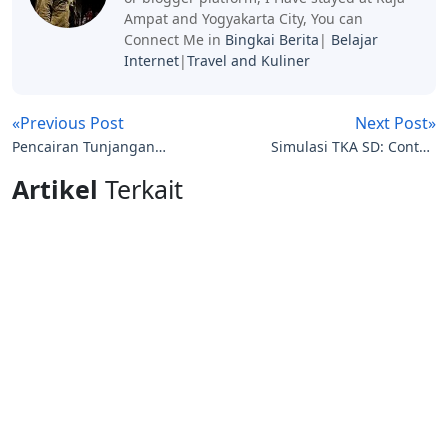
Ampat and Yogyakarta City, You can
Connect Me in
Bingkai Berita
|
Belajar
Internet
|
Travel and Kuliner
«Previous Post
Next Post»
Pencairan Tunjangan
Simulasi TKA SD: Contoh
Profesi Guru (TPG) dan
Soal, Pembahasan, dan
Artikel
Terkait
Tunjangan Profesi Dosen
Panduan Lengkap
(TPD) Ditunda, Ini
Penjelasan Resmi
Kemenag dan Solusinya