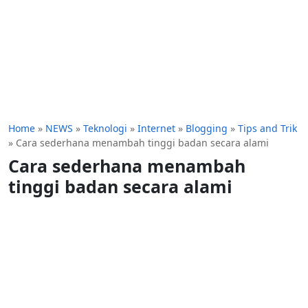
Home
»
NEWS
»
Teknologi
»
Internet
»
Blogging
»
Tips and Trik
»
Cara sederhana menambah tinggi badan secara alami
Cara sederhana menambah
tinggi badan secara alami