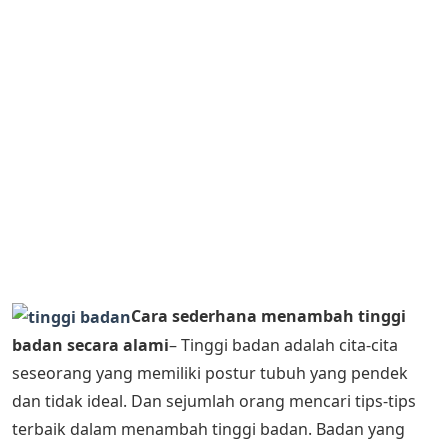
Cara sederhana menambah tinggi
badan secara alami
– Tinggi badan adalah cita-cita
seseorang yang memiliki postur tubuh yang pendek
dan tidak ideal. Dan sejumlah orang mencari tips-tips
terbaik dalam menambah tinggi badan. Badan yang