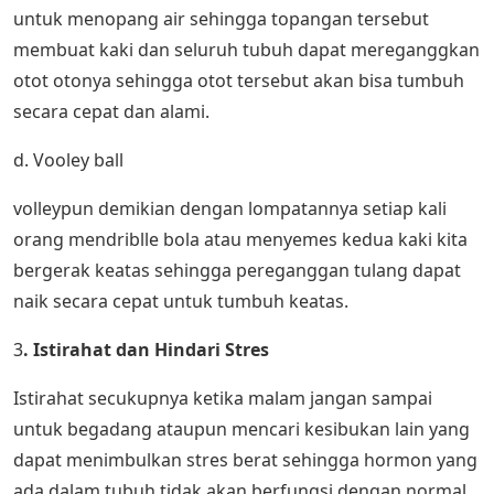
untuk menopang air sehingga topangan tersebut
membuat kaki dan seluruh tubuh dapat mereganggkan
otot otonya sehingga otot tersebut akan bisa tumbuh
secara cepat dan alami.
d. Vooley ball
volleypun demikian dengan lompatannya setiap kali
orang mendriblle bola atau menyemes kedua kaki kita
bergerak keatas sehingga pereganggan tulang dapat
naik secara cepat untuk tumbuh keatas.
3
. Istirahat dan Hindari Stres
Istirahat secukupnya ketika malam jangan sampai
untuk begadang ataupun mencari kesibukan lain yang
dapat menimbulkan stres berat sehingga hormon yang
ada dalam tubuh tidak akan berfungsi dengan normal