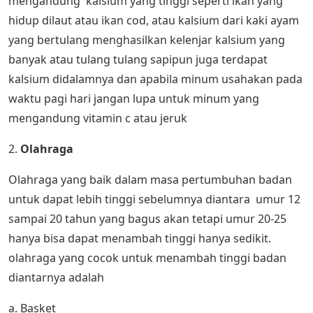
mengandung kalsium yang tinggi seperti ikan yang
hidup dilaut atau ikan cod, atau kalsium dari kaki ayam
yang bertulang menghasilkan kelenjar kalsium yang
banyak atau tulang tulang sapipun juga terdapat
kalsium didalamnya dan apabila minum usahakan pada
waktu pagi hari jangan lupa untuk minum yang
mengandung vitamin c atau jeruk
2.
Olahraga
Olahraga yang baik dalam masa pertumbuhan badan
untuk dapat lebih tinggi sebelumnya diantara umur 12
sampai 20 tahun yang bagus akan tetapi umur 20-25
hanya bisa dapat menambah tinggi hanya sedikit.
olahraga yang cocok untuk menambah tinggi badan
diantarnya adalah
a. Basket