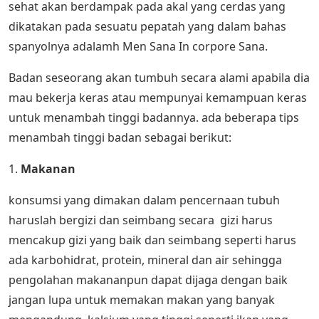
sehat akan berdampak pada akal yang cerdas yang
dikatakan pada sesuatu pepatah yang dalam bahas
spanyolnya adalamh Men Sana In corpore Sana.
Badan seseorang akan tumbuh secara alami apabila dia
mau bekerja keras atau mempunyai kemampuan keras
untuk menambah tinggi badannya. ada beberapa tips
menambah tinggi badan sebagai berikut:
1.
Makanan
konsumsi yang dimakan dalam pencernaan tubuh
haruslah bergizi dan seimbang secara gizi harus
mencakup gizi yang baik dan seimbang seperti harus
ada karbohidrat, protein, mineral dan air sehingga
pengolahan makananpun dapat dijaga dengan baik
jangan lupa untuk memakan makan yang banyak