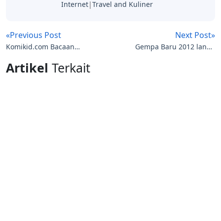
Internet
|
Travel and Kuliner
«Previous Post
Next Post»
Komikid.com Bacaan
Gempa Baru 2012 landa
anak Indonesia
sabang
Artikel
Terkait