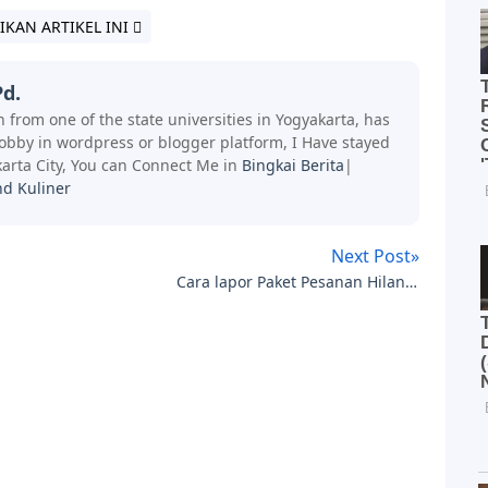
IKAN ARTIKEL INI
d.
 from one of the state universities in Yogyakarta, has
hobby in wordpress or blogger platform, I Have stayed
arta City, You can Connect Me in
Bingkai Berita
|
nd Kuliner
Next Post»
Cara lapor Paket Pesanan Hilang,
Rusak, Atau Tidak Sampai di JNE, J&t
dan Sicepat