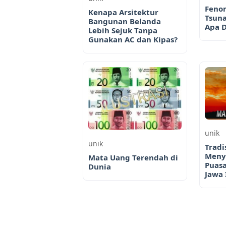
Feno
Kenapa Arsitektur
Tsuna
Bangunan Belanda
Apa 
Lebih Sejuk Tanpa
Gunakan AC dan Kipas?
unik
unik
Tradi
Meny
Mata Uang Terendah di
Puas
Dunia
Jawa 