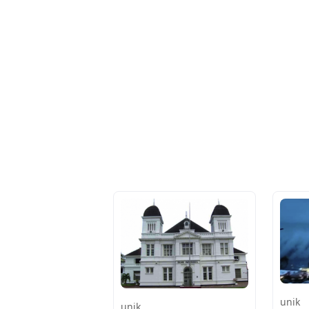
unik
unik