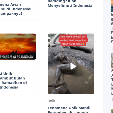
Bediding? Kian
mena Awan
Menyelimuti Indonesia
mi di Indonesia!
Dampaknya?
si Unik
ambut Bulan
a Ramadhan di
Indonesia
unik
Fenomena Unik Mandi
Berendam di Lumpur