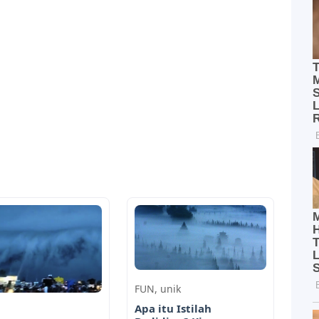
FUN
,
unik
Apa itu Istilah