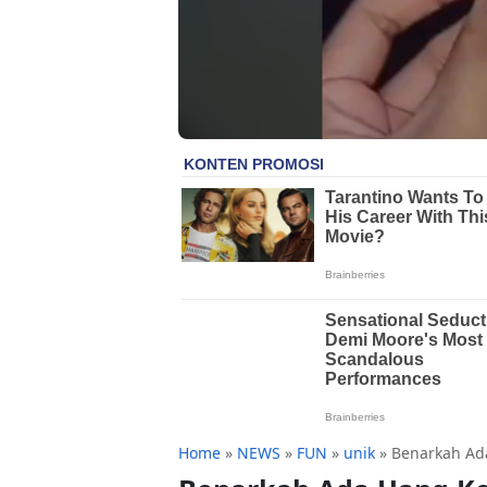
Home
»
NEWS
»
FUN
»
unik
»
Benarkah Ada