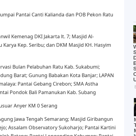
elumpai Pantai Canti Kalianda dan POB Pekon Ratu
nwil Kemenag DKI Jakarta lt. 7; Masjid Al-
au Karya Kep. Seribu; dan DKM Masjid KH. Hasyim
servasi Bulan Pelabuhan Ratu Kab. Sukabumi;
dung Barat; Gunung Babakan Kota Banjar; LAPAN
kmalaya: Pantai Gebang Cirebon; SMA Astha
antai Pondok Bali Pamanukan Kab. Subang
cusuar Anyer KM 0 Serang
d Agung Jawa Tengah Semarang; Masjid Giribangun
jo; Assalam Observatory Sukoharjo; Pantai Kartini