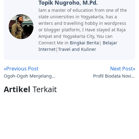
Topik Nugroho, M.Pd.
Iam a master of education from one of the
state universities in Yogyakarta, has a
writers and travelling hobby in wordpress
or blogger platform, I Have stayed at Raja
Ampat and Yogyakarta City, You can
Connect Me in
Bingkai Berita
|
Belajar
Internet
|
Travel and Kuliner
«Previous Post
Next Post»
Ogoh-Ogoh Menjelang
Profil Biodata Novita
Hari Raya Nyepi
Dewi X Factor Indonesia
Artikel
Terkait
2013