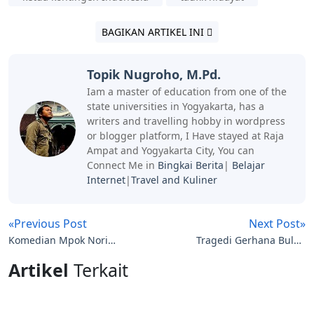
BAGIKAN ARTIKEL INI
Topik Nugroho, M.Pd.
Iam a master of education from one of the
state universities in Yogyakarta, has a
writers and travelling hobby in wordpress
or blogger platform, I Have stayed at Raja
Ampat and Yogyakarta City, You can
Connect Me in
Bingkai Berita
|
Belajar
Internet
|
Travel and Kuliner
«Previous Post
Next Post»
Komedian Mpok Nori
Tragedi Gerhana Bulan
Meninggal Dunia Hari
Merah Berdarah
Artikel
Terkait
Ini