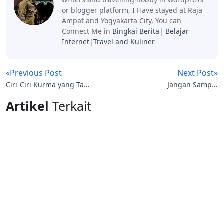
or blogger platform, I Have stayed at Raja
Ampat and Yogyakarta City, You can
Connect Me in
Bingkai Berita
|
Belajar
Internet
|
Travel and Kuliner
«Previous Post
Next Post»
Ciri-Ciri Kurma yang Tak
Jangan Sampai
layak dikonsumsi
Ketinggalan, Daftarkan
Artikel
Terkait
dirimu Masuk PKN STAN
Peluang Karier Terbaik
Menjadi Ahli Akutansi