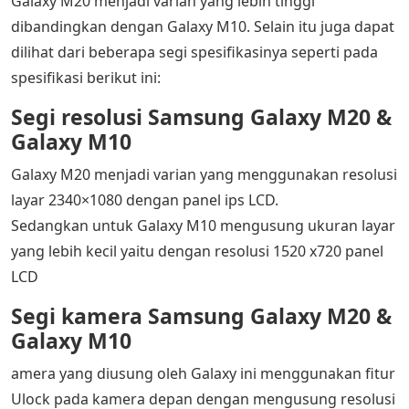
Galaxy M20 menjadi varian yang lebih tinggi
dibandingkan dengan Galaxy M10. Selain itu juga dapat
dilihat dari beberapa segi spesifikasinya seperti pada
spesifikasi berikut ini:
Segi resolusi Samsung Galaxy M20 &
Galaxy M10
Galaxy M20 menjadi varian yang menggunakan resolusi
layar 2340×1080 dengan panel ips LCD.
Sedangkan untuk Galaxy M10 mengusung ukuran layar
yang lebih kecil yaitu dengan resolusi 1520 x720 panel
LCD
Segi kamera Samsung Galaxy M20 &
Galaxy M10
amera yang diusung oleh Galaxy ini menggunakan fitur
Ulock pada kamera depan dengan mengusung resolusi