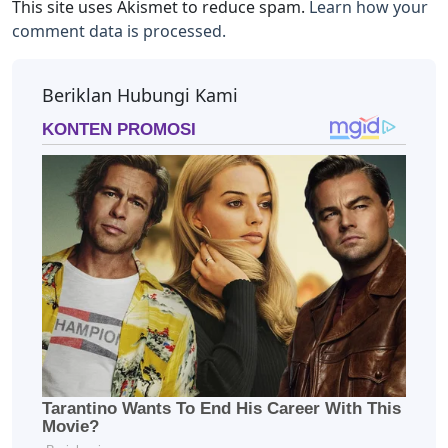
This site uses Akismet to reduce spam.
Learn how your
comment data is processed.
Beriklan Hubungi Kami