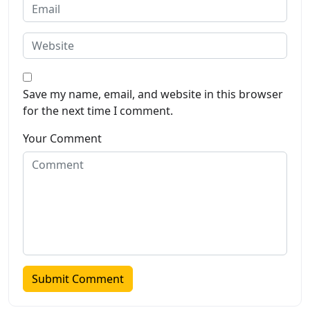
Save my name, email, and website in this browser
for the next time I comment.
Your Comment