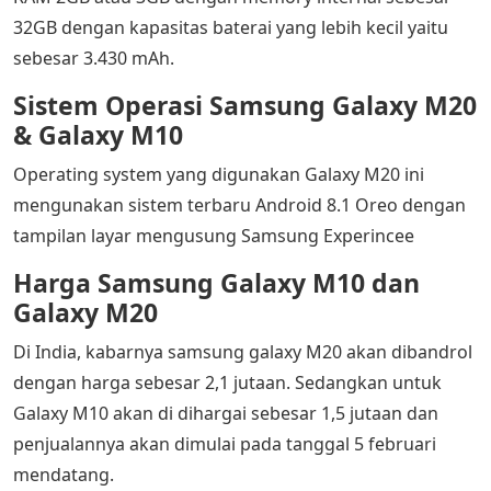
32GB dengan kapasitas baterai yang lebih kecil yaitu
sebesar 3.430 mAh.
Sistem Operasi Samsung Galaxy M20
& Galaxy M10
Operating system yang digunakan Galaxy M20 ini
mengunakan sistem terbaru Android 8.1 Oreo dengan
tampilan layar mengusung Samsung Experincee
Harga Samsung Galaxy M10 dan
Galaxy M20
Di India, kabarnya samsung galaxy M20 akan dibandrol
dengan harga sebesar 2,1 jutaan. Sedangkan untuk
Galaxy M10 akan di dihargai sebesar 1,5 jutaan dan
penjualannya akan dimulai pada tanggal 5 februari
mendatang.