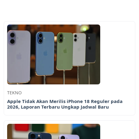
TEKNO
Apple Tidak Akan Merilis iPhone 18 Reguler pada
2026, Laporan Terbaru Ungkap Jadwal Baru