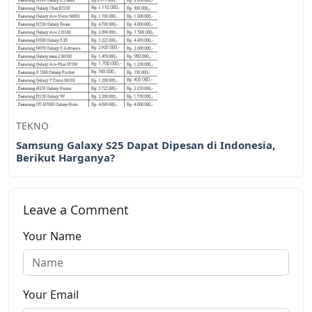
TEKNO
Samsung Galaxy S25 Dapat Dipesan di Indonesia,
Berikut Harganya?
Leave a Comment
Your Name
Your Email