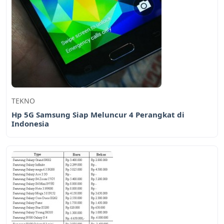
TEKNO
Hp 5G Samsung Siap Meluncur 4 Perangkat di
Indonesia