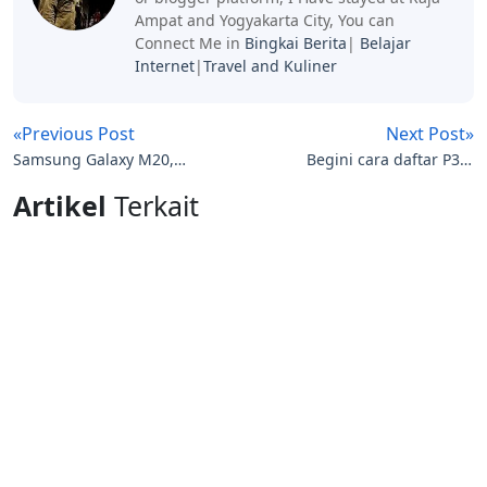
Ampat and Yogyakarta City, You can
Connect Me in
Bingkai Berita
|
Belajar
Internet
|
Travel and Kuliner
«Previous Post
Next Post»
Samsung Galaxy M20,
Begini cara daftar P3K,
M10 Dengan Harga
Simak Syarat P3K berikut
Artikel
Terkait
Mulai Rp. 1,5 jutaan
ini: