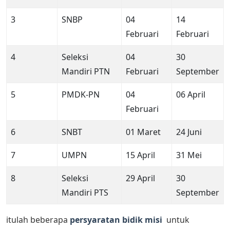
3
SNBP
04
14
Februari
Februari
4
Seleksi
04
30
Mandiri PTN
Februari
September
5
PMDK-PN
04
06 April
Februari
6
SNBT
01 Maret
24 Juni
7
UMPN
15 April
31 Mei
8
Seleksi
29 April
30
Mandiri PTS
September
itulah beberapa
persyaratan bidik misi
untuk