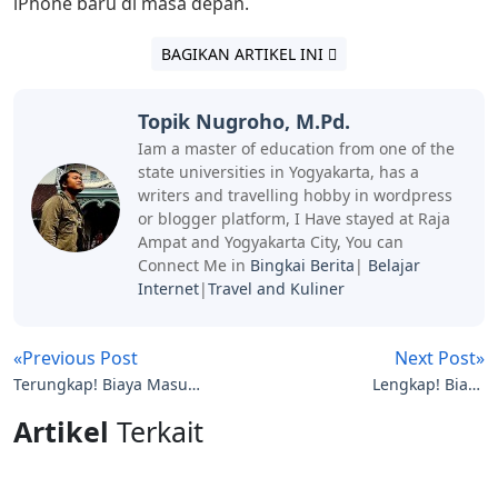
iPhone baru di masa depan.
BAGIKAN ARTIKEL INI
Topik Nugroho, M.Pd.
Iam a master of education from one of the
state universities in Yogyakarta, has a
writers and travelling hobby in wordpress
or blogger platform, I Have stayed at Raja
Ampat and Yogyakarta City, You can
Connect Me in
Bingkai Berita
|
Belajar
Internet
|
Travel and Kuliner
«Previous Post
Next Post»
Terungkap! Biaya Masuk
Lengkap! Biaya
Polwan 2026, Gratis Tapi
Pendaftaran Masuk
Artikel
Terkait
Tetap Perlu Dana Ini
Pondok Modern
Darussalam Gontor
Ponorogo 2026 Syarat,