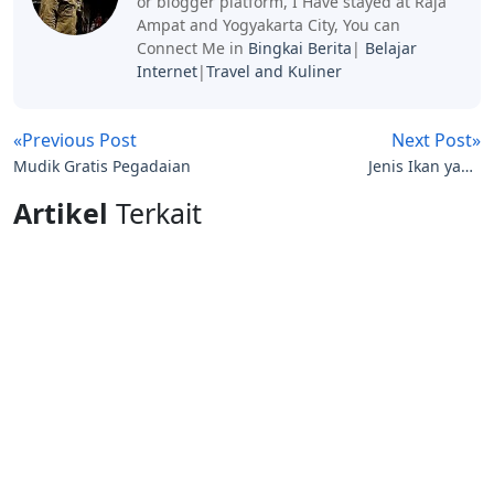
or blogger platform, I Have stayed at Raja
Ampat and Yogyakarta City, You can
Connect Me in
Bingkai Berita
|
Belajar
Internet
|
Travel and Kuliner
«Previous Post
Next Post»
Mudik Gratis Pegadaian
Jenis Ikan yang
Mengandung Omega 3
Artikel
Terkait
(EPA & DHA)