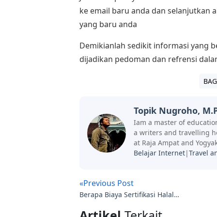
ke email baru anda dan selanjutkan
yang baru anda
Demikianlah sedikit informasi yang 
dijadikan pedoman dan refrensi dal
BAG
Topik Nugroho, M.P
Iam a master of education
a writers and travelling 
at Raja Ampat and Yogyak
Belajar Internet
|
Travel a
«Previous Post
Berapa Biaya Sertifikasi Halal
Indonesia?
Artikel
Terkait