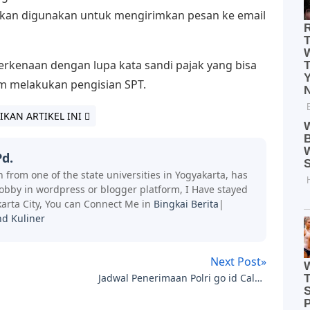
 akan digunakan untuk mengirimkan pesan ke email
berkenaan dengan lupa kata sandi pajak yang bisa
am melakukan pengisian SPT.
IKAN ARTIKEL INI
d.
 from one of the state universities in Yogyakarta, has
hobby in wordpress or blogger platform, I Have stayed
arta City, You can Connect Me in
Bingkai Berita
|
nd Kuliner
Next Post»
Jadwal Penerimaan Polri go id Calon
Bintara Mulai Bulan Ini, Ini persyaratan
Khususnya.