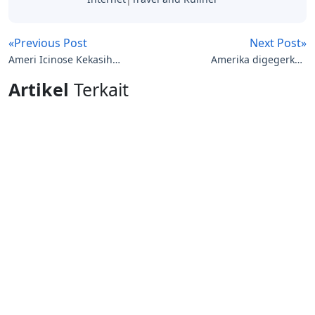
«Previous Post
Next Post»
Ameri Icinose Kekasih
Amerika digegerkan
Kagawa Fotonya beredar
Kucing bermuka dua
Artikel
Terkait
di twitter