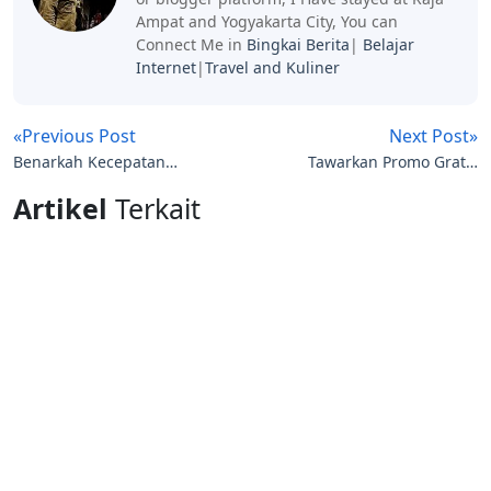
Ampat and Yogyakarta City, You can
Connect Me in
Bingkai Berita
|
Belajar
Internet
|
Travel and Kuliner
«Previous Post
Next Post»
Benarkah Kecepatan
Tawarkan Promo Gratis
Internet dibatasi
Masuk Destinasi
Artikel
Terkait
minimal 100 Mbps?
Bandung. Beli Tiket
Kereta Cepat Whoosh