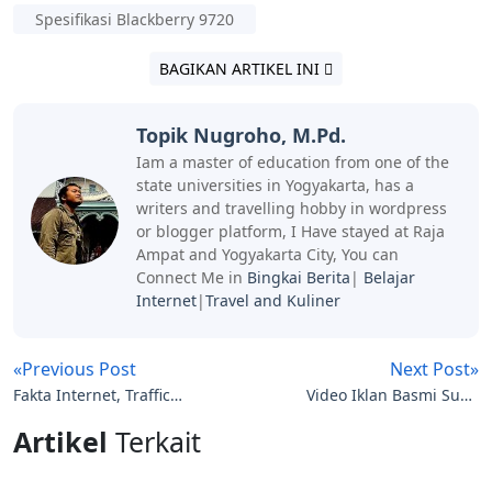
Spesifikasi Blackberry 9720
BAGIKAN ARTIKEL INI
Topik Nugroho, M.Pd.
Iam a master of education from one of the
state universities in Yogyakarta, has a
writers and travelling hobby in wordpress
or blogger platform, I Have stayed at Raja
Ampat and Yogyakarta City, You can
Connect Me in
Bingkai Berita
|
Belajar
Internet
|
Travel and Kuliner
«Previous Post
Next Post»
Fakta Internet, Traffic
Video Iklan Basmi Suap
Pengunjung Bukan dari
Untuk Indonesia Lebih
Artikel
Terkait
Manusia Melainkan BOT
Baik dari Gita Wirjawan