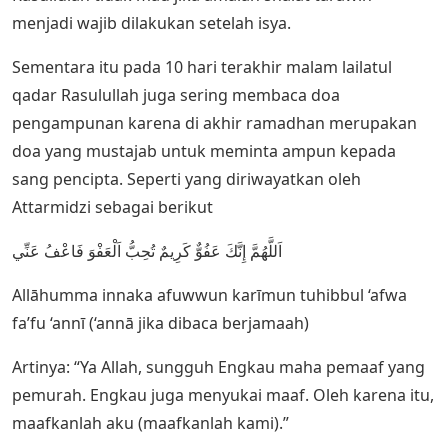
menjadi wajib dilakukan setelah isya.
Sementara itu pada 10 hari terakhir malam lailatul
qadar Rasulullah juga sering membaca doa
pengampunan karena di akhir ramadhan merupakan
doa yang mustajab untuk meminta ampun kepada
sang pencipta. Seperti yang diriwayatkan oleh
Attarmidzi sebagai berikut
اَللَّهُمَّ إِنَّكَ عَفُوٌّ كَرِيمٌ تُحِبُّ اَلْعَفْوَ فَاعْفُ عَنِّي
Allāhumma innaka afuwwun karīmun tuhibbul ‘afwa
fa’fu ‘annī (‘annā jika dibaca berjamaah)
Artinya: “Ya Allah, sungguh Engkau maha pemaaf yang
pemurah. Engkau juga menyukai maaf. Oleh karena itu,
maafkanlah aku (maafkanlah kami).”