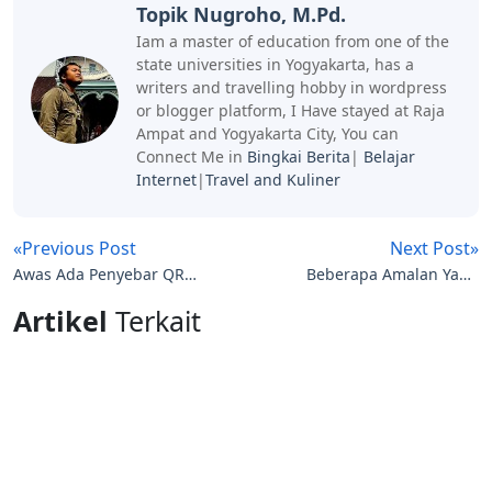
Topik Nugroho, M.Pd.
Iam a master of education from one of the
state universities in Yogyakarta, has a
writers and travelling hobby in wordpress
or blogger platform, I Have stayed at Raja
Ampat and Yogyakarta City, You can
Connect Me in
Bingkai Berita
|
Belajar
Internet
|
Travel and Kuliner
«Previous Post
Next Post»
Awas Ada Penyebar QRIS
Beberapa Amalan Yang
Palsu di Masjid
dapat dilakukan Saat
Artikel
Terkait
Malam Lailatur Qadar