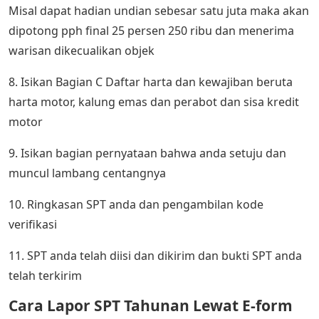
Misal dapat hadian undian sebesar satu juta maka akan
dipotong pph final 25 persen 250 ribu dan menerima
warisan dikecualikan objek
8. Isikan Bagian C Daftar harta dan kewajiban beruta
harta motor, kalung emas dan perabot dan sisa kredit
motor
9. Isikan bagian pernyataan bahwa anda setuju dan
muncul lambang centangnya
10. Ringkasan SPT anda dan pengambilan kode
verifikasi
11. SPT anda telah diisi dan dikirim dan bukti SPT anda
telah terkirim
Cara Lapor SPT Tahunan Lewat E-form