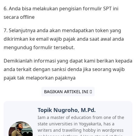
6. Anda bisa melakukan pengisian formulir SPT ini
secara offline
7. Selanjutnya anda akan mendapatkan token yang
dikirimkan ke email wajib pajak anda saat awal anda
mengundug formulir tersebut.
Demikianlah informasi yang dapat kami berikan kepada
anda terkait dengan sanksi denda jika seorang wajib
pajak tak melaporkan pajaknya
BAGIKAN ARTIKEL INI
Topik Nugroho, M.Pd.
Iam a master of education from one of the
state universities in Yogyakarta, has a
writers and travelling hobby in wordpress