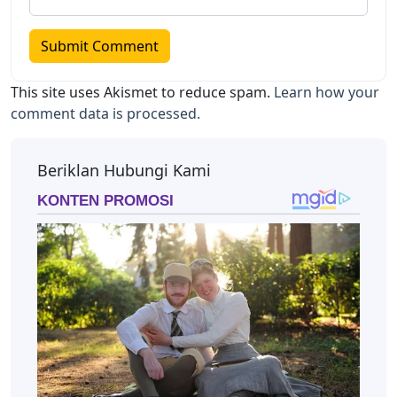
This site uses Akismet to reduce spam.
Learn how your
comment data is processed.
Beriklan Hubungi Kami