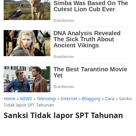
Home
»
NEWS
»
Teknologi
»
Internet
»
Blogging
»
Cara
»
Sanksi
Tidak lapor SPT Tahunan
Sanksi Tidak lapor SPT Tahunan