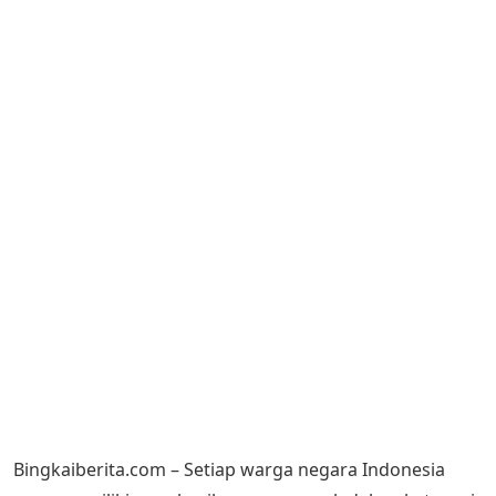
Bingkaiberita.com – Setiap warga negara Indonesia