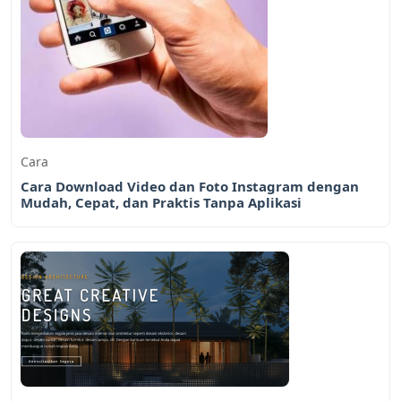
Cara
Cara Download Video dan Foto Instagram dengan
Mudah, Cepat, dan Praktis Tanpa Aplikasi