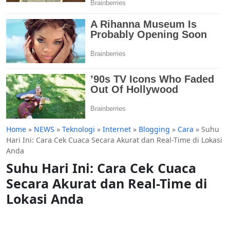
Home
»
NEWS
»
Teknologi
»
Internet
»
Blogging
»
Cara
»
Suhu
Hari Ini: Cara Cek Cuaca Secara Akurat dan Real-Time di Lokasi
Anda
Suhu Hari Ini: Cara Cek Cuaca
Secara Akurat dan Real-Time di
Lokasi Anda