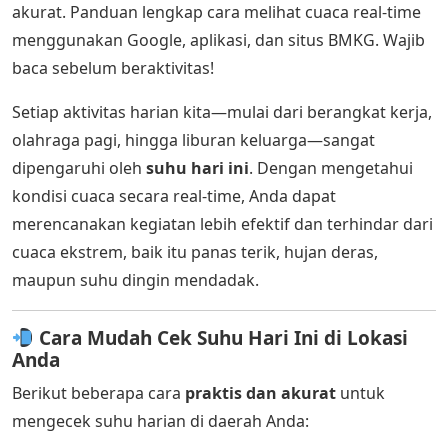
akurat. Panduan lengkap cara melihat cuaca real-time
menggunakan Google, aplikasi, dan situs BMKG. Wajib
baca sebelum beraktivitas!
Setiap aktivitas harian kita—mulai dari berangkat kerja,
olahraga pagi, hingga liburan keluarga—sangat
dipengaruhi oleh
suhu hari ini
. Dengan mengetahui
kondisi cuaca secara real-time, Anda dapat
merencanakan kegiatan lebih efektif dan terhindar dari
cuaca ekstrem, baik itu panas terik, hujan deras,
maupun suhu dingin mendadak.
Cara Mudah Cek Suhu Hari Ini di Lokasi
Anda
Berikut beberapa cara
praktis dan akurat
untuk
mengecek suhu harian di daerah Anda: