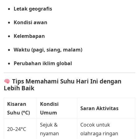
Letak geografis
Kondisi awan
Kelembapan
Waktu (pagi, siang, malam)
Perubahan iklim global
Tips Memahami Suhu Hari Ini dengan
Lebih Baik
Kisaran
Kondisi
Saran Aktivitas
Suhu (°C)
Umum
Sejuk &
Cocok untuk
20–24°C
nyaman
olahraga ringan