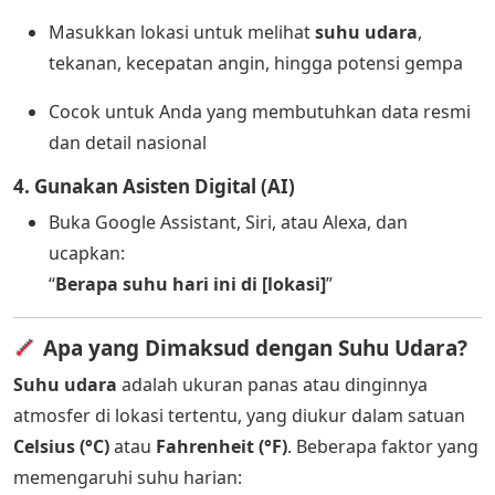
Masukkan lokasi untuk melihat
suhu udara
,
tekanan, kecepatan angin, hingga potensi gempa
Cocok untuk Anda yang membutuhkan data resmi
dan detail nasional
4.
Gunakan Asisten Digital (AI)
Buka Google Assistant, Siri, atau Alexa, dan
ucapkan:
“
Berapa suhu hari ini di [lokasi]
”
Apa yang Dimaksud dengan Suhu Udara?
Suhu udara
adalah ukuran panas atau dinginnya
atmosfer di lokasi tertentu, yang diukur dalam satuan
Celsius (°C)
atau
Fahrenheit (°F)
. Beberapa faktor yang
memengaruhi suhu harian: