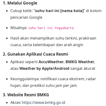
1.
Melalui Google
Cukup ketik: “
suhu hari ini [nama kota]
” di kolom
pencarian Google
Misalnya:
suhu hari ini Yogyakarta
Hasil akan menampilkan suhu terkini, prakiraan
cuaca, serta kelembapan dan arah angin
2.
Gunakan Aplikasi Cuaca Resmi
Aplikasi seperti
AccuWeather
,
BMKG Weather
,
atau
Weather by Apple/Android
sangat akurat
Keunggulannya: notifikasi cuaca ekstrem, radar
hujan, dan prediksi suhu jam per jam
3.
Website Resmi BMKG
Akses
https://www.bmkg.go.id