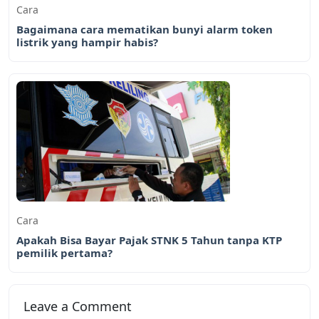
Cara
Bagaimana cara mematikan bunyi alarm token
listrik yang hampir habis?
Cara
Apakah Bisa Bayar Pajak STNK 5 Tahun tanpa KTP
pemilik pertama?
Leave a Comment