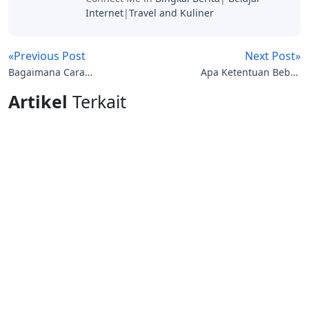
Internet
|
Travel and Kuliner
«Previous Post
Next Post»
Bagaimana Cara
Apa Ketentuan Bebas
Mengikuti Program
Pajak Untuk Pembelian
Artikel
Terkait
Lelang Kendaraan Dinas
Rumah dibawah Rp 2
Pemkot Jogja
Milyar?