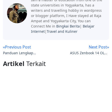
state universities in Yogyakarta, has a
writers and travelling hobby in wordpress
or blogger platform, I Have stayed at Raja
Ampat and Yogyakarta City, You can
Connect Me in
Bingkai Berita
|
Belajar
Internet
|
Travel and Kuliner
«Previous Post
Next Post»
Panduan Lengkap
ASUS Zenbook 14 OLED
Pelaksanaan TKA:
(UX3405): Laptop AI
Artikel
Terkait
Aturan, Tugas Proktor,
Premium Tipis dengan
Pengawas, dan Teknisi
Intel Core Ultra dan
Layar 3K OLED