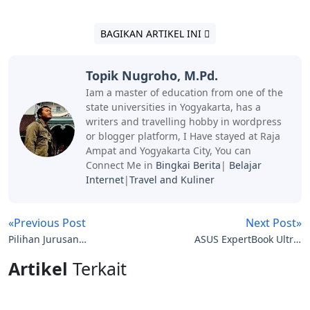
BAGIKAN ARTIKEL INI
Topik Nugroho, M.Pd.
Iam a master of education from one of the
state universities in Yogyakarta, has a
writers and travelling hobby in wordpress
or blogger platform, I Have stayed at Raja
Ampat and Yogyakarta City, You can
Connect Me in
Bingkai Berita
|
Belajar
Internet
|
Travel and Kuliner
«Previous Post
Next Post»
Pilihan Jurusan
ASUS ExpertBook Ultra:
Pemanggilan PPG Guru
Laptop Bisnis AI dengan
Artikel
Terkait
Tertentu
Baterai Tahan 26 Jam,
Cocok untuk Perjalanan
Dinas Panjang