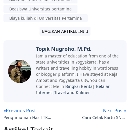
Beasiswa Universitas pertamina
Biaya kuliah di Universitas Pertamina
BAGIKAN ARTIKEL INI
Topik Nugroho, M.Pd.
Iam a master of education from one of the
state universities in Yogyakarta, has a
writers and travelling hobby in wordpress
or blogger platform, I Have stayed at Raja
Ampat and Yogyakarta City, You can
Connect Me in
Bingkai Berita
|
Belajar
Internet
|
Travel and Kuliner
«Previous Post
Next Post»
Pengumuman Hasil TKD
Cara Cetak Kartu SNBT
Ipdn Ta 2026-2027
Ta 2026 – 2026
Artikel
Terkait