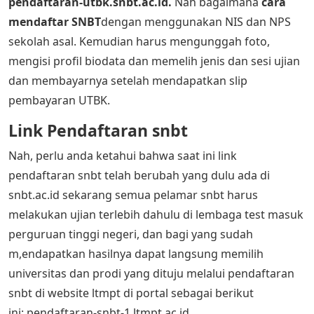
pendaftaran-utbk.snbt.ac.id.
Nah bagaimana
cara
mendaftar S
NBT
dengan menggunakan NIS dan NPS
sekolah asal. Kemudian harus mengunggah foto,
mengisi profil biodata dan memelih jenis dan sesi ujian
dan membayarnya setelah mendapatkan slip
pembayaran UTBK.
Link Pendaftaran snbt
Nah, perlu anda ketahui bahwa saat ini link
pendaftaran snbt telah berubah yang dulu ada di
snbt.ac.id sekarang semua pelamar snbt harus
melakukan ujian terlebih dahulu di lembaga test masuk
perguruan tinggi negeri, dan bagi yang sudah
m,endapatkan hasilnya dapat langsung memilih
universitas dan prodi yang dituju melalui pendaftaran
snbt di website ltmpt di portal sebagai berikut
ini: pendaftaran-snbt-1.ltmpt.ac.id