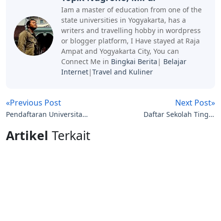
Iam a master of education from one of the
state universities in Yogyakarta, has a
writers and travelling hobby in wordpress
or blogger platform, I Have stayed at Raja
Ampat and Yogyakarta City, You can
Connect Me in
Bingkai Berita
|
Belajar
Internet
|
Travel and Kuliner
«Previous Post
Next Post»
Pendaftaran Universitas
Daftar Sekolah Tinggi
Pertamina Ta 2026-2027
Ikatan Dinas TA 2026
Artikel
Terkait
-2026| perguruan tinggi
kedinasan & alamat