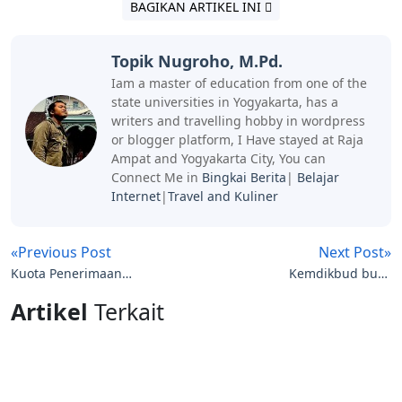
BAGIKAN ARTIKEL INI
Topik Nugroho, M.Pd.
Iam a master of education from one of the
state universities in Yogyakarta, has a
writers and travelling hobby in wordpress
or blogger platform, I Have stayed at Raja
Ampat and Yogyakarta City, You can
Connect Me in
Bingkai Berita
|
Belajar
Internet
|
Travel and Kuliner
«Previous Post
Next Post»
Kuota Penerimaan
Kemdikbud buka
Bintara Polri Ta 2026-
Pendaftaran Sekolah
Artikel
Terkait
2027
Organisasi Penggerak,
12 ribu Relawan dan 3
ribu Ormas Sudah
Mendaftar