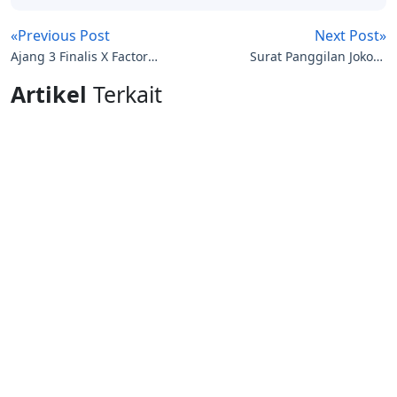
«Previous Post
Next Post»
Ajang 3 Finalis X Factor
Surat Panggilan Jokowi
Indonesia 10 Mei 2013
Ke Komnas Ham Perkara
Artikel
Terkait
Relokasi Rumah Warga