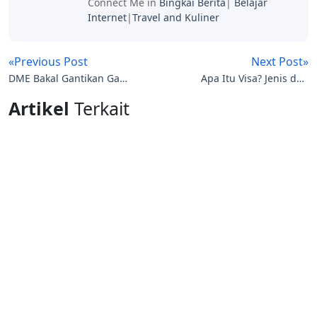
Connect Me in
Bingkai Berita
|
Belajar
Internet
|
Travel and Kuliner
«Previous Post
Next Post»
DME Bakal Gantikan Gas
Apa Itu Visa? Jenis dan
Elpiji, Apa Itu DME?
Kegunaannya
Artikel
Terkait