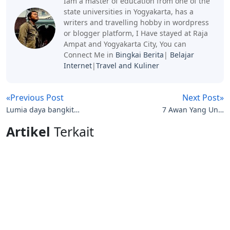
Iam a master of education from one of the
state universities in Yogyakarta, has a
writers and travelling hobby in wordpress
or blogger platform, I Have stayed at Raja
Ampat and Yogyakarta City, You can
Connect Me in
Bingkai Berita
|
Belajar
Internet
|
Travel and Kuliner
«Previous Post
Next Post»
Lumia daya bangkit
7 Awan Yang Unik
Nokia
Menakjubkan
Artikel
Terkait