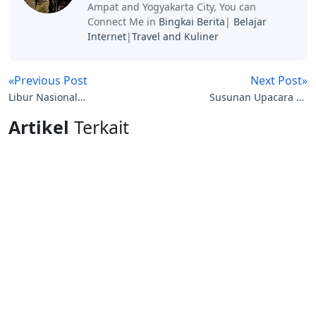
Ampat and Yogyakarta City, You can
Connect Me in
Bingkai Berita
|
Belajar
Internet
|
Travel and Kuliner
«Previous Post
Next Post»
Libur Nasional
Susunan Upacara 17
Tambahan: 18 Agustus
Agustus: Panduan
Artikel
Terkait
2026 Resmi Jadi Hari
Lengkap HUT
Libur
Kemerdekaan RI