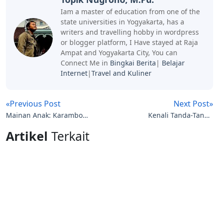
Iam a master of education from one of the
state universities in Yogyakarta, has a
writers and travelling hobby in wordpress
or blogger platform, I Have stayed at Raja
Ampat and Yogyakarta City, You can
Connect Me in
Bingkai Berita
|
Belajar
Internet
|
Travel and Kuliner
«Previous Post
Next Post»
Mainan Anak: Karambol
Kenali Tanda-Tanda
Berasal dari Negara
Usus Bermasalah yang
Artikel
Terkait
Mana?
Jarang Disadari