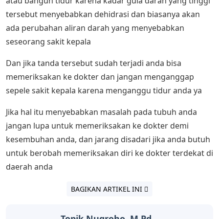
atau bangun tidur karena kadar gula darah yang tinggi
tersebut menyebabkan dehidrasi dan biasanya akan
ada perubahan aliran darah yang menyebabkan
seseorang sakit kepala
Dan jika tanda tersebut sudah terjadi anda bisa
memeriksakan ke dokter dan jangan menganggap
sepele sakit kepala karena menganggu tidur anda ya
Jika hal itu menyebabkan masalah pada tubuh anda
jangan lupa untuk memeriksakan ke dokter demi
kesembuhan anda, dan jarang disadari jika anda butuh
untuk berobah memeriksakan diri ke dokter terdekat di
daerah anda
BAGIKAN ARTIKEL INI
Topik Nugroho, M.Pd.