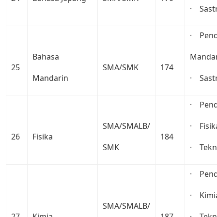
· Sast
· Pend
Bahasa
Mandar
25
SMA/SMK
174
Mandarin
· Sast
· Pendi
SMA/SMALB/
· Fisik
26
Fisika
184
SMK
· Tekni
· Pend
· Kimi
SMA/SMALB/
27
Kimia
187
· Tekni