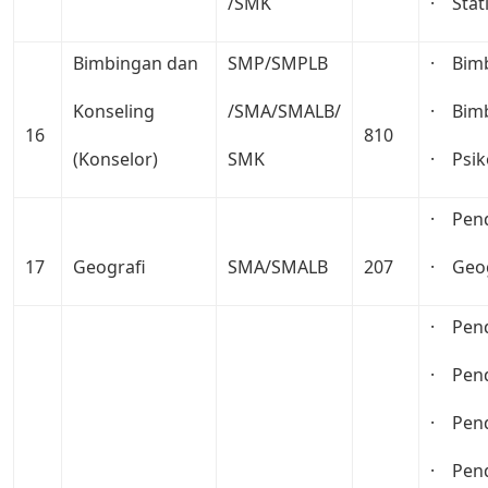
/SMK
· Stati
Bimbingan dan
SMP/SMPLB
· Bimb
Konseling
/SMA/SMALB/
· Bimb
16
810
(Konselor)
SMK
· Psik
· Pend
17
Geografi
SMA/SMALB
207
· Geog
· Pend
· Pend
· Pend
· Pend