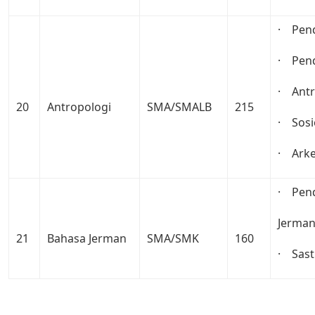
· Pend
· Pend
· Antr
20
Antropologi
SMA/SMALB
215
· Sosi
· Arke
· Pend
Jerman
21
Bahasa Jerman
SMA/SMK
160
· Sast