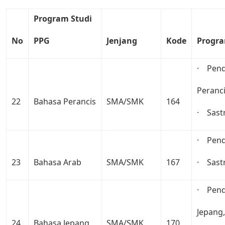
Program
Studi
No
PPG
Jenjang
Kode
Progr
· Pend
Peranci
22
Bahasa Perancis
SMA/SMK
164
· Sast
· Pend
23
Bahasa Arab
SMA/SMK
167
· Sast
· Pend
Jepang,
24
Bahasa Jepang
SMA/SMK
170