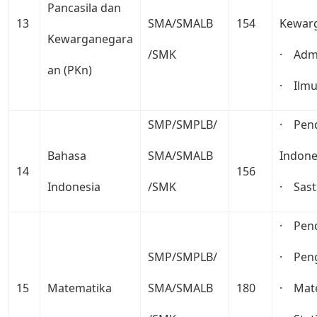
Pancasila dan
13
SMA/SMALB
154
Kewar
Kewarganegara
/SMK
· Admi
an (PKn)
· Ilm
SMP/SMPLB/
· Pend
Bahasa
SMA/SMALB
Indone
14
156
Indonesia
/SMK
· Sast
· Pend
SMP/SMPLB/
· Peng
15
Matematika
SMA/SMALB
180
· Mat