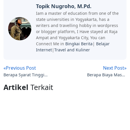
Topik Nugroho, M.Pd.
Iam a master of education from one of the
state universities in Yogyakarta, has a
writers and travelling hobby in wordpress
or blogger platform, I Have stayed at Raja
Ampat and Yogyakarta City, You can
Connect Me in
Bingkai Berita
|
Belajar
Internet
|
Travel and Kuliner
«Previous Post
Next Post»
Berapa Syarat Tinggi
Berapa Biaya Masuk
Badan Masuk Polisi dan
Polisi Ta 2026-2027
Artikel
Terkait
Polwan?