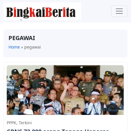
PEGAWAI
Home
»
pegawai
PPPK
,
Terkini