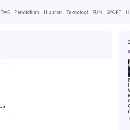
NEWS
Pendidikan
Hiburan
Teknologi
FUN
SPORT
H
r
kan