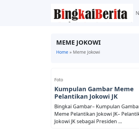
MEME JOKOWI
Home
»
Meme Jokowi
Foto
Kumpulan Gambar Meme
Pelantikan Jokowi JK
Bingkai Gambar– Kumpulan Gamba
Meme Pelantikan Jokowi JK– Pelanti
Jokowi JK sebagai Presiden ...