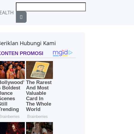
EALTH
Beriklan Hubungi Kami