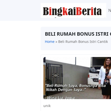
BELI RUMAH BONUS ISTRI
Home
»
Beli Rumah Bonus Istri Cantik
unik